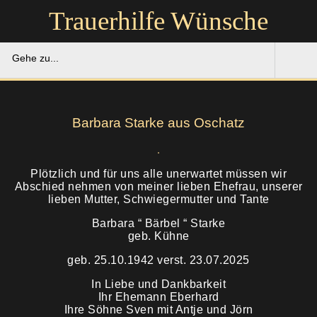
Trauerhilfe Wünsche
Gehe zu...
Trauerhilfe Wünsche
Barbara Starke aus Oschatz
Gedenkportal
Unsere Hilfe
Plötzlich und für uns alle unerwartet müssen wir
Abschied nehmen von meiner lieben Ehefrau, unserer
lieben Mutter, Schwiegermutter und Tante
Ruhestätten
Soforthilfe
Barbara “ Bärbel “ Starke
geb. Kühne
Über uns
Bestattung
geb. 25.10.1942 verst. 23.07.2025
Kontakt
Abschied
In Liebe und Dankbarkeit
Ihr Ehemann Eberhard
Ihre Söhne Sven mit Antje und Jörn
Soforthilfe
Trauerfeier