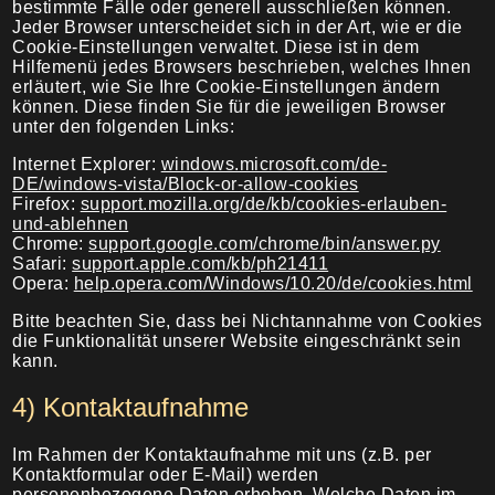
bestimmte Fälle oder generell ausschließen können.
Jeder Browser unterscheidet sich in der Art, wie er die
Cookie-Einstellungen verwaltet. Diese ist in dem
Hilfemenü jedes Browsers beschrieben, welches Ihnen
erläutert, wie Sie Ihre Cookie-Einstellungen ändern
können. Diese finden Sie für die jeweiligen Browser
unter den folgenden Links:
Internet Explorer:
windows.microsoft.com/de-
DE/windows-vista/Block-or-allow-cookies
Firefox:
support.mozilla.org/de/kb/cookies-erlauben-
und-ablehnen
Chrome:
support.google.com/chrome/bin/answer.py
Safari:
support.apple.com/kb/ph21411
Opera:
help.opera.com/Windows/10.20/de/cookies.html
Bitte beachten Sie, dass bei Nichtannahme von Cookies
die Funktionalität unserer Website eingeschränkt sein
kann.
4) Kontaktaufnahme
Im Rahmen der Kontaktaufnahme mit uns (z.B. per
Kontaktformular oder E-Mail) werden
personenbezogene Daten erhoben. Welche Daten im