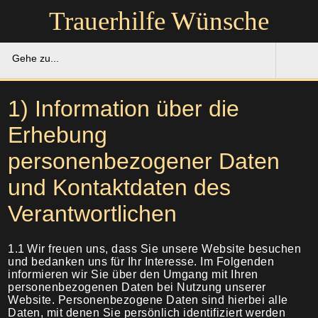
Trauerhilfe Wünsche
Gehe zu...
Trauerhilfe Wünsche
1) Information über die
Erhebung
Gedenkportal
personenbezogener Daten
Unsere Hilfe
und Kontaktdaten des
Ruhestätten
Soforthilfe
Verantwortlichen
Über uns
Bestattung
1.1
Wir freuen uns, dass Sie unsere Website besuchen
und bedanken uns für Ihr Interesse. Im Folgenden
informieren wir Sie über den Umgang mit Ihren
Kontakt
Abschied
personenbezogenen Daten bei Nutzung unserer
Website. Personenbezogene Daten sind hierbei alle
Soforthilfe
Daten, mit denen Sie persönlich identifiziert werden
Trauerfeier