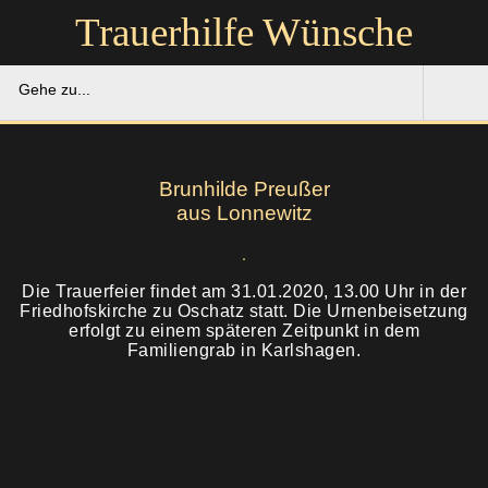
Trauerhilfe Wünsche
Gehe zu...
Trauerhilfe Wünsche
Brunhilde Preußer
Gedenkportal
aus Lonnewitz
Unsere Hilfe
Die Trauerfeier findet am 31.01.2020, 13.00 Uhr in der
Friedhofskirche zu Oschatz statt. Die Urnenbeisetzung
Ruhestätten
Soforthilfe
erfolgt zu einem späteren Zeitpunkt in dem
Familiengrab in Karlshagen.
Über uns
Bestattung
Kontakt
Abschied
Soforthilfe
Trauerfeier