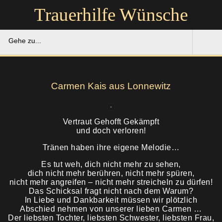
Trauerhilfe Wünsche
Gehe zu...
Trauerhilfe Wünsche
Carmen Kais aus Lonnewitz
Gedenkportal
Unsere Hilfe
Vertraut Gehofft Gekämpft
und doch verloren!
Ruhestätten
Soforthilfe
Tränen haben ihre eigene Melodie…
Es tut weh, dich nicht mehr zu sehen,
Über uns
Bestattung
dich nicht mehr berühren, nicht mehr spüren,
nicht mehr angreifen – nicht mehr streicheln zu dürfen!
Das Schicksal fragt nicht nach dem Warum?
Kontakt
Abschied
In Liebe und Dankbarkeit müssen wir plötzlich
Abschied nehmen von unserer lieben Carmen …
Soforthilfe
Der liebsten Tochter, liebsten Schwester, liebsten Frau,
Trauerfeier