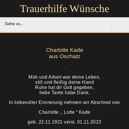
Trauerhilfe Wünsche
Gehe zu...
Trauerhilfe Wünsche
Charlotte Kade
Gedenkportal
aus Oschatz
Unsere Hilfe
Müh und Arbeit war deine Leben,
still und fleißig deine Hand
Ruhestätten
Soforthilfe
Ruhe hat dir Gott gegeben,
liebe Tante habe Dank.
Über uns
Bestattung
In liebevoller Erinnerung nehmen wir Abschied von
Kontakt
Charlotte ,, Lotte “ Kade
Abschied
geb. 22.11.1921 verst. 01.11.2023
Soforthilfe
Trauerfeier