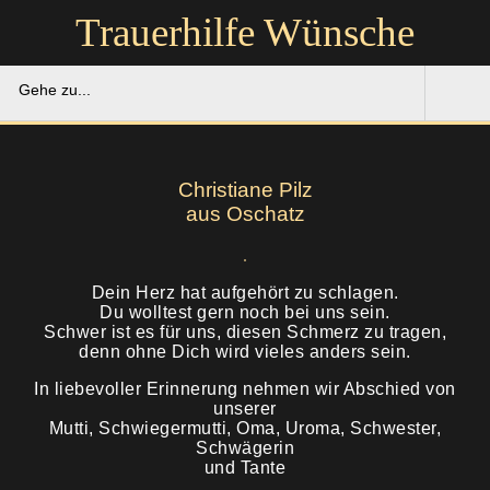
Trauerhilfe Wünsche
Gehe zu...
Trauerhilfe Wünsche
Christiane Pilz
Gedenkportal
aus Oschatz
Unsere Hilfe
Dein Herz hat aufgehört zu schlagen.
Du wolltest gern noch bei uns sein.
Ruhestätten
Soforthilfe
Schwer ist es für uns, diesen Schmerz zu tragen,
denn ohne Dich wird vieles anders sein.
Über uns
Bestattung
In liebevoller Erinnerung nehmen wir Abschied von
unserer
Kontakt
Mutti, Schwiegermutti, Oma, Uroma, Schwester,
Abschied
Schwägerin
und Tante
Soforthilfe
Trauerfeier