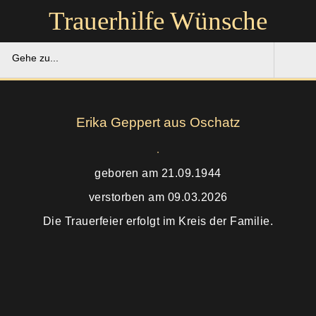
Trauerhilfe Wünsche
Gehe zu...
Trauerhilfe Wünsche
Erika Geppert aus Oschatz
Gedenkportal
Unsere Hilfe
geboren am 21.09.1944
verstorben am 09.03.2026
Ruhestätten
Soforthilfe
Die Trauerfeier erfolgt im Kreis der Familie.
Über uns
Bestattung
Kontakt
Abschied
Soforthilfe
Trauerfeier