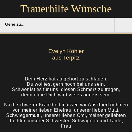
Trauerhilfe Wünsche
Gehe zu...
Trauerhilfe Wünsche
Evelyn Köhler
Gedenkportal
aus Terpitz
Unsere Hilfe
Dein Herz hat aufgehört zu schlagen.
Du wolltest gern noch bei uns sein.
Ruhestätten
Soforthilfe
Schwer ist es für uns, diesen Schmerz zu tragen,
denn ohne Dich wird vieles anders sein.
Über uns
Bestattung
Nach schwerer Krankheit müssen wir Abschied nehmen
von meiner lieben Ehefrau, unserer lieben Mutti,
Kontakt
Schwiegermutti, unserer lieben Omi, meiner geliebten
Abschied
Tochter, unserer Schwester, Schwägerin und Tante,
Frau
Soforthilfe
Trauerfeier