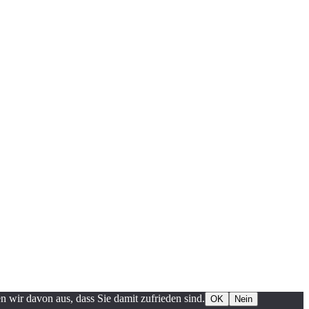
 wir davon aus, dass Sie damit zufrieden sind.
OK
Nein