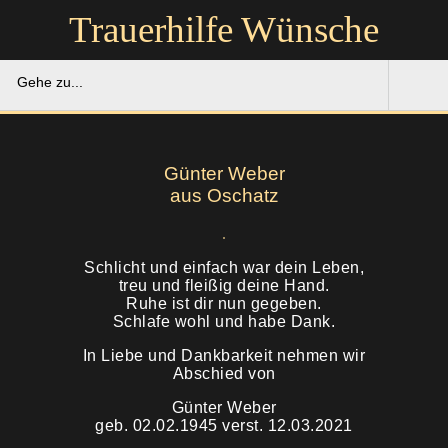
Trauerhilfe Wünsche
Gehe zu...
Trauerhilfe Wünsche
Günter Weber
Gedenkportal
aus Oschatz
Unsere Hilfe
Schlicht und einfach war dein Leben,
treu und fleißig deine Hand.
Ruhestätten
Soforthilfe
Ruhe ist dir nun gegeben.
Schlafe wohl und habe Dank.
Über uns
Bestattung
In Liebe und Dankbarkeit nehmen wir
Abschied von
Kontakt
Abschied
Günter Weber
geb. 02.02.1945 verst. 12.03.2021
Soforthilfe
Trauerfeier