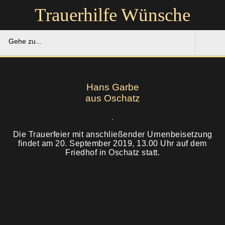
Trauerhilfe Wünsche
Gehe zu...
Trauerhilfe Wünsche
Hans Garbe
Gedenkportal
aus Oschatz
Unsere Hilfe
Die Trauerfeier mit anschließender Urnenbeisetzung
findet am 20. September 2019, 13.00 Uhr auf dem
Ruhestätten
Soforthilfe
Friedhof in Oschatz statt.
Über uns
Bestattung
Kontakt
Abschied
Soforthilfe
Trauerfeier