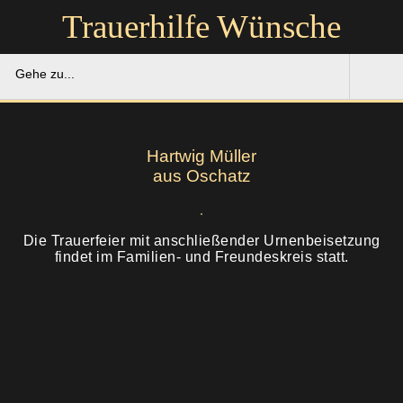
Trauerhilfe Wünsche
Gehe zu...
Trauerhilfe Wünsche
Hartwig Müller
Gedenkportal
aus Oschatz
Unsere Hilfe
Die Trauerfeier mit anschließender Urnenbeisetzung
findet im Familien- und Freundeskreis statt.
Ruhestätten
Soforthilfe
Über uns
Bestattung
Kontakt
Abschied
Soforthilfe
Trauerfeier