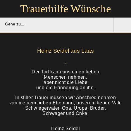
Trauerhilfe Wünsche
Gehe zu...
Trauerhilfe Wünsche
Heinz Seidel aus Laas
Gedenkportal
Unsere Hilfe
Der Tod kann uns einen lieben
Menschen nehmen,
aber nicht die Liebe
Ruhestätten
Soforthilfe
und die Erinnerung an ihn.
In stiller Trauer müssen wir Abschied nehmen
Über uns
Bestattung
von meinem lieben Ehemann, unserem lieben Vati,
Schwiegervater, Opa, Uropa, Bruder,
Schwager und Onkel
Kontakt
Abschied
Soforthilfe
Heinz Seidel
Trauerfeier