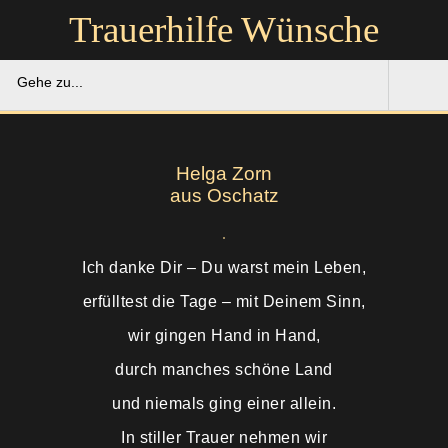
Trauerhilfe Wünsche
Gehe zu...
Trauerhilfe Wünsche
Helga Zorn
Gedenkportal
aus Oschatz
Unsere Hilfe
Ich danke Dir – Du warst mein Leben,
Ruhestätten
Soforthilfe
erfülltest die Tage – mit Deinem Sinn,
wir gingen Hand in Hand,
Über uns
Bestattung
durch manches schöne Land
Kontakt
Abschied
und niemals ging einer allein.
In stiller Trauer nehmen wir
Soforthilfe
Trauerfeier