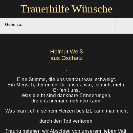
Trauerhilfe Wünsche
Gehe zu...
Trauerhilfe Wünsche
Helmut Weiß
Gedenkportal
aus Oschatz
Unsere Hilfe
Eine Stimme, die uns vertraut war, schweigt.
Ein Mensch, der immer für uns da war, ist nicht mehr.
Ruhestätten
Soforthilfe
Er fehlt uns.
Was bleibt sind dankbare Erinnerungen,
Über uns
die uns niemand nehmen kann.
Bestattung
Was man tief in seinem Herzen besitzt, kann man nicht
Kontakt
Abschied
durch den Tod verlieren.
Soforthilfe
Traurig nehmen wir Abschied von unserem lieben Vati,
Trauerfeier