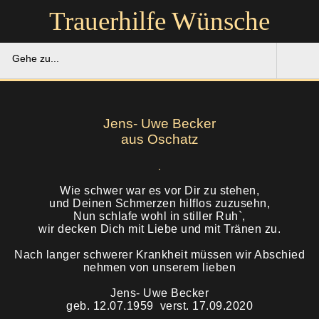
Trauerhilfe Wünsche
Gehe zu...
Trauerhilfe Wünsche
Jens- Uwe Becker
Gedenkportal
aus Oschatz
Unsere Hilfe
Wie schwer war es vor Dir zu stehen,
und Deinen Schmerzen hilflos zuzusehn,
Ruhestätten
Soforthilfe
Nun schlafe wohl in stiller Ruh`,
wir decken Dich mit Liebe und mit Tränen zu.
Über uns
Bestattung
Nach langer schwerer Krankheit müssen wir Abschied
nehmen von unserem lieben
Kontakt
Abschied
Jens- Uwe Becker
geb. 12.07.1959 verst. 17.09.2020
Soforthilfe
Trauerfeier