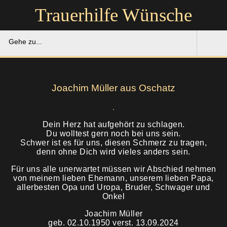
Trauerhilfe Wünsche
Gehe zu...
Trauerhilfe Wünsche
Joachim Müller aus Oschatz
Gedenkportal
Unsere Hilfe
Dein Herz hat aufgehört zu schlagen.
Du wolltest gern noch bei uns sein.
Schwer ist es für uns, diesen Schmerz zu tragen,
Ruhestätten
Soforthilfe
denn ohne Dich wird vieles anders sein.
Für uns alle unerwartet müssen wir Abschied nehmen
Über uns
Bestattung
von meinem lieben Ehemann, unserem lieben Papa,
allerbesten Opa und Uropa, Bruder, Schwager und
Onkel
Kontakt
Abschied
Joachim Müller
Soforthilfe
geb. 02.10.1950 verst. 13.09.2024
Trauerfeier