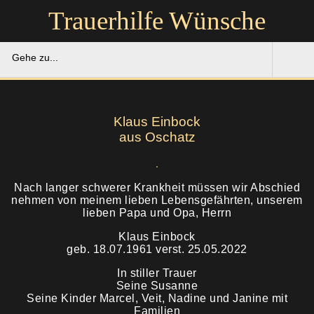
Trauerhilfe Wünsche
Gehe zu...
Trauerhilfe Wünsche
Klaus Einbock
Gedenkportal
aus Oschatz
Unsere Hilfe
Nach langer schwerer Krankheit müssen wir Abschied
nehmen von meinem lieben Lebensgefährten, unserem
Ruhestätten
Soforthilfe
lieben Papa und Opa, Herrn
Über uns
Klaus Einbock
Bestattung
geb. 18.07.1961 verst. 25.05.2022
Kontakt
In stiller Trauer
Abschied
Seine Susanne
Seine Kinder Marcel, Veit, Nadine und Janine mit
Soforthilfe
Trauerfeier
Familien