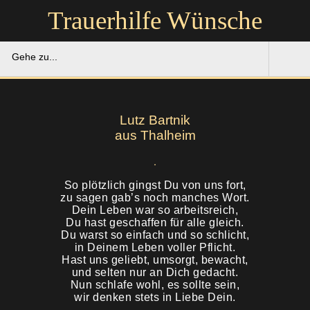
Trauerhilfe Wünsche
Gehe zu...
Trauerhilfe Wünsche
Lutz Bartnik
Gedenkportal
aus Thalheim
Unsere Hilfe
So plötzlich gingst Du von uns fort,
zu sagen gab’s noch manches Wort.
Ruhestätten
Soforthilfe
Dein Leben war so arbeitsreich,
Du hast geschaffen für alle gleich.
Über uns
Du warst so einfach und so schlicht,
Bestattung
in Deinem Leben voller Pflicht.
Hast uns geliebt, umsorgt, bewacht,
Kontakt
Abschied
und selten nur an Dich gedacht.
Nun schlafe wohl, es sollte sein,
wir denken stets in Liebe Dein.
Soforthilfe
Trauerfeier