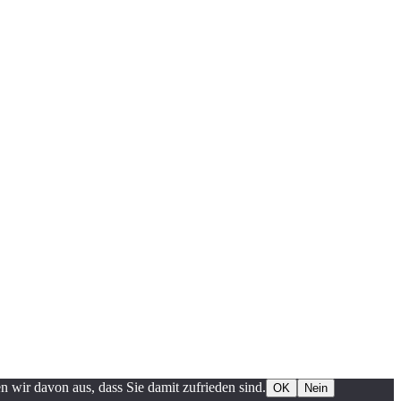
 wir davon aus, dass Sie damit zufrieden sind.
OK
Nein