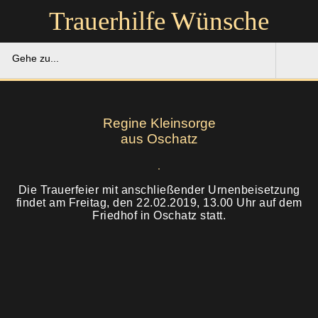
Trauerhilfe Wünsche
Gehe zu...
Trauerhilfe Wünsche
Regine Kleinsorge
Gedenkportal
aus Oschatz
Unsere Hilfe
Die Trauerfeier mit anschließender Urnenbeisetzung
findet am Freitag, den 22.02.2019, 13.00 Uhr auf dem
Ruhestätten
Soforthilfe
Friedhof in Oschatz statt.
Über uns
Bestattung
Kontakt
Abschied
Soforthilfe
Trauerfeier