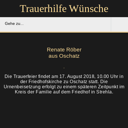
Trauerhilfe Wünsche
Gehe zu...
Trauerhilfe Wünsche
Renate Röber
Gedenkportal
aus Oschatz
Unsere Hilfe
Die Trauerfeier findet am 17. August 2018, 10.00 Uhr in
der Friedhofskirche zu Oschatz statt. Die
Ruhestätten
Soforthilfe
Urnenbeisetzung erfolgt zu einem späteren Zeitpunkt im
Kreis der Familie auf dem Friedhof in Strehla.
Über uns
Bestattung
Kontakt
Abschied
Soforthilfe
Trauerfeier