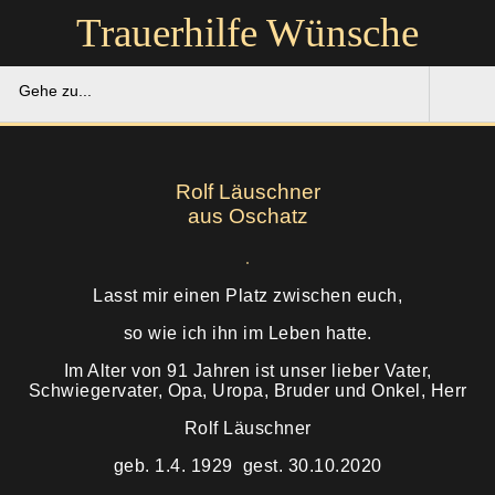
Trauerhilfe Wünsche
Gehe zu...
Trauerhilfe Wünsche
Rolf Läuschner
Gedenkportal
aus Oschatz
Unsere Hilfe
Lasst mir einen Platz zwischen euch,
Ruhestätten
Soforthilfe
so wie ich ihn im Leben hatte.
Im Alter von 91 Jahren ist unser lieber Vater,
Über uns
Bestattung
Schwiegervater, Opa, Uropa, Bruder und Onkel, Herr
Rolf Läuschner
Kontakt
Abschied
geb. 1.4. 1929 gest. 30.10.2020
Soforthilfe
Trauerfeier