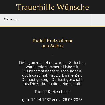
Trauerhilfe Wünsche
Gehe zu...
Trauerhilfe Wünsche
Rudolf Kretzschmar
Gedenkportal
aus Salbitz
Unsere Hilfe
Dein ganzes Leben war nur Schaffen,
warst jedem immer hilfsbereit,
Ruhestätten
Soforthilfe
Du konntest bessere Tage haben,
doch dazu nahmst Du Dir nie Zeit.
Über uns
Du hast gesorgt, Du hast geschafft;
Bestattung
bis Dir zerbrach die Lebenskraft.
Kontakt
Rudolf Kretzschmar
Abschied
geb. 19.04.1932 verst. 26.03.2023
Soforthilfe
Trauerfeier