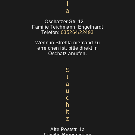
l
a
Oschatzer Str. 12
Familie Teichmann, Engelhardt
Telefon:
035264/22493
Wenn in Strehla niemand zu
erreichen ist, bitte direkt in
Oschatz anrufen.
S
t
a
u
c
h
it
z
Alte Poststr. 1a
Familie Brüggemann