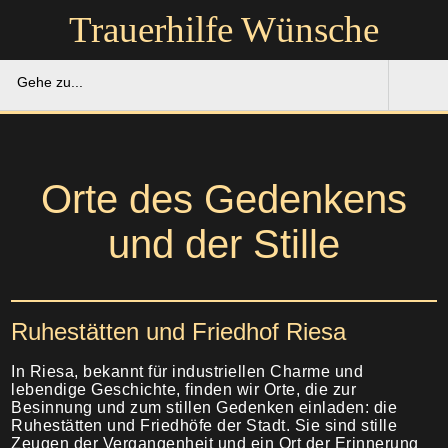
Trauerhilfe Wünsche
Gehe zu...
Trauerhilfe Wünsche
Gedenkportal
Orte des Gedenkens
und der Stille
Unsere Hilfe
Ruhestätten
Soforthilfe
Ruhestätten und Friedhof Riesa
Über uns
Bestattung
In Riesa, bekannt für industriellen Charme und
Kontakt
lebendige Geschichte, finden wir Orte, die zur
Abschied
Besinnung und zum stillen Gedenken einladen: die
Ruhestätten und Friedhöfe der Stadt. Sie sind stille
Soforthilfe
Zeugen der Vergangenheit und ein Ort der Erinnerung
Trauerfeier