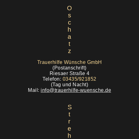
O
s
c
h
a
t
z
Trauerhilfe Wünsche GmbH
(Postanschrift)
Riesaer Straße 4
Telefon:
03435/921852
(Tag und Nacht)
Mail:
info@trauerhilfe-wuensche.de
S
t
r
e
h