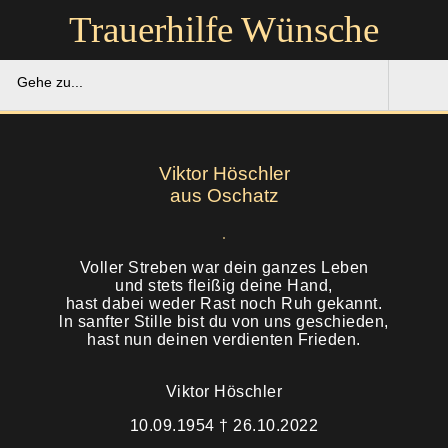
Trauerhilfe Wünsche
Gehe zu...
Trauerhilfe Wünsche
Viktor Höschler
Gedenkportal
aus Oschatz
Unsere Hilfe
Voller Streben war dein ganzes Leben
und stets fleißig deine Hand,
Ruhestätten
Soforthilfe
hast dabei weder Rast noch Ruh gekannt.
ln sanfter Stille bist du von uns geschieden,
Über uns
hast nun deinen verdienten Frieden.
Bestattung
Kontakt
Viktor Höschler
Abschied
10.09.1954 † 26.10.2022
Soforthilfe
Trauerfeier