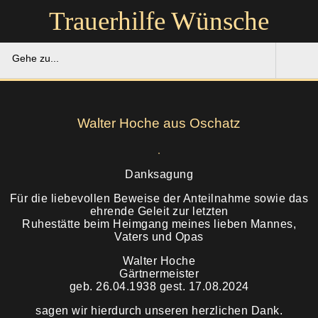
Trauerhilfe Wünsche
Gehe zu...
Trauerhilfe Wünsche
Walter Hoche aus Oschatz
Gedenkportal
Unsere Hilfe
Danksagung
Für die liebevollen Beweise der Anteilnahme sowie das
Ruhestätten
Soforthilfe
ehrende Geleit zur letzten
Ruhestätte beim Heimgang meines lieben Mannes,
Vaters und Opas
Über uns
Bestattung
Walter Hoche
Gärtnermeister
Kontakt
Abschied
geb. 26.04.1938 gest. 17.08.2024
sagen wir hierdurch unseren herzlichen Dank.
Soforthilfe
Trauerfeier